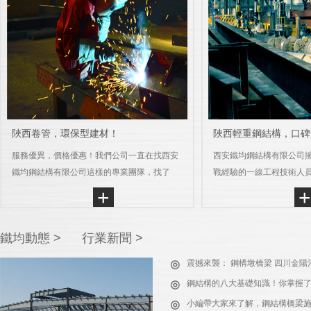
陜西卷管，環保型建材！
陜西輕重鋼結構，口碑
服務優異，價格優惠！我們公司一直在找西安
西安鐵均鋼結構有限公司
西安市昆明路鋼結構橋梁
鐵均鋼結構有限公司這樣的專業團隊，找了
戰經驗的一線工程技術人員
工程名稱：西安市昆明路鋼結構橋
很…
+
鐵均動態 >
行業新聞 >
◎
震撼來襲： 鋼構墩橋梁 四川金陽河
◎
鋼結構的八大基礎知識！你掌握
◎
小編帶大家來了解，鋼結構橋梁