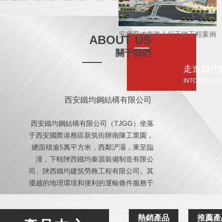
安康育才東路人行天橋工程案例
ABOUT US
關于我們
走進鐵均
INTO TIEJUN
西安鐵均鋼結構有限公司
西安鐵均鋼結構有限公司（TJGG）坐落
于西安國際港務區新筑街辦南陳工業園，
總面積逾5萬平方米，西鄰浐灞，東至臨
潼，下轄陜西鐵均秦源裝備制造有限公
司、陜西鐵均建筑勞務工程有限公司。其
優越的地理環境和便利的運輸條件服務于
陜西及周邊地區的鋼結構市場。公司成立
以來，以建設西北地區鋼結構企業之 為己
熱銷產品
推薦產
任，以更高、更快、更強的經營理念為企