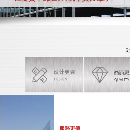
搖臂鉆床
CNC—CG4000C數控
設計更強
品質更好
價格更低
安裝更快
服務更優