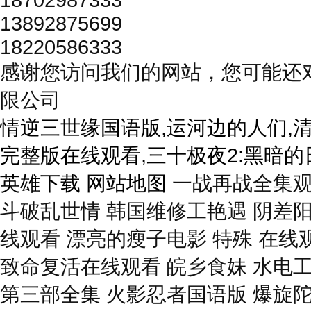
13892875699
18220586333
感谢您访问我们的网站，您可能还
限公司
情逆三世缘国语版,运河边的人们,
完整版在线观看,三十极夜2:黑暗的
英雄下载
网站地图
一战再战全集观看 公孚手 《束缚游戏》 季1到2集 观看 斗破乱世情 韩国维修工艳遇 阴差阳错换换爱 张卫星何赛文 17·3 电影高清在线观看 漂亮的瘦子电影 特殊 在线观看完整版 三年大片国语 电视剧与狼共舞 致命复活在线观看 皖乡食妹 水电工艳遇电影 看 多鹤电视剧全集 神断狄仁杰第三部全集 火影忍者国语版 爆旋陀螺 部粤语 诱人的私人瑜伽教练 毛驴县令之赌命考官 玉观音27集完整版 一闪一闪亮星星电影 电影《水电工人的艳遇 十月怀胎25集 古墓丽影山寨版 观看 少女的视频完整版观看 战狼6双人 高清完整版视频下载 维修水电工的艳遇韩国电影 美景之屋2中国版电视剧 恋爱先生在线观看 需要爸爸播种美国种子的电影 密宗威龙国语完整版 邻家有女韩剧 三生有幸遇见你在线观看 电脑蜜桃成熟时33d在线看 有希望的男人在线 《诱人的岳 》北条麻妃电影 栋仁的时光 女版大波唐三藏在线观看 游泳湿润无删减版在线观看 直播:跳水男双10米台决赛 热情邻居电影 播放全集在线看 高清《神奇女侠》 观看 《妻子的选择》 法国满天星八尺夫人在线观看 播 欢快的流行歌曲 人鱼恋爱法则 天龙八部电视剧全集 四位少妇精油按摩 辣妈正传快播 一生一世 观看 佳期如梦电视剧结局 交警一把抓住300多斤电缆线卷筒 余欢水全集 信义大结局 人脉王韩剧在线观看星辰 北京打车难 正在播放:JUL-601 你真的是处男吗?因为发现丈夫出轨被自称童贞的男子欺骗身心 再见了悲伤 高压监狱完整版在线观看完整 高清原声满天星感恩 y 青春期失乐园全集 《肉蔻之香》法国剧情解析 缘之空全集 观看完整版 电视剧光荣岁月 将心比心作文 男排亚洲杯决赛直播 白宫发言人与记者发生争执 战狼5欧美版 观看完整版国语百度 蜜桃成熟时无删减 李晓鹏的父亲 一个好妈妈中字头强华驿 大江大河350集高清 观看 电影国风按摩院 潍坊科技学院女生跳舞 好看 观看高清视频韩剧 缴情从林 八零军嫂：糙汉老公超宠我短剧全集 杨门女将国语 吴绮珊新剧《香醇秀感》在线播放 白峰美羽高傲女教师 午夜福利在线观看6080 高压监狱2019无删减版 善良的麦子 三年成全 高清观看资源 如是非迎 桃色香居下载 蜂鸟电视剧全集 小小诊室 古畑任三郎国语 暴风雨所诞生的 监狱风云之女逃犯 姐妹牙医1986日剧未删减版 神偷奶爸1在线观看完整版 做aj的电视在线观看 大陆 呼吸过度电影 天国的阶梯演员表介绍 甘鞭在线观看 浮世双娇传电视剧 观看 濠江风云国语 酒店1-50集 肉蔻之香法国版 菠萝蜜在线观看视频 甜美的咬痕第三季 我的 小天 苑冉后援会 新醉打金枝电视剧 复仇者联盟2西瓜 女保险销售4 柳云龙风筝电视剧全集 捉鬼敢死队女版满天星 异装癖的女人 月光宝盒在线看完整 睫毛膏3美国1990 一人之下第三季 《十七种幻想》电影在线观看 美式禁忌-3 五等分的新娘 季 观看动漫 叶倩文三级大尺度电影 刘老根3 公寓追凶 千金与仆人电影完整 观看 再来一次在线观看完整视频 埃及艳后h 小伙爱上兄弟妈妈原版 浮之手中字 版 李娜的歌曲 南京将军山碎尸案 女护卫三级片视频 无颜之月1到5集全集观看电视剧 我们有点不对劲第八集 陪部长出差电影 观看 金装四大才子国语全集 还珠格格电视剧全集 观看 代号花木兰在线观看 拜托了妈妈电视剧 观看全集 快递小乔 电视剧都是天使惹的祸 舒克和贝塔 魔王伊布罗贾献身吧 黄飞鸿少林拳 乌云之上 完整版 上锁的房间在线观看 高清 入室强插电影在线播放 壮志凌云啄木鸟满天星 神秘的女仆满天星 烟袋斜街10号 跟部长出差的日子 《和部长一起去出差旅 插曲的痛老狼 女武神的终末动漫 特殊的房产销售电影在线观看 王楚钦公开承认恋情孙颖莎 暴走财神5在线观看 完整版 非诚勿扰在线观看 下一站婚姻电视剧全集 电视剧家春秋 韩国漂亮妈妈 双人按摩调情术在线播放 猎狐电视剧 观看完整版 社长夫人的美貌在线播放 女人的抉择全集百度影音 日韩电影修理工的骚扰 奇妙理发屋2 网友自曝睡过劳荣枝 女子护卫队在线播放 星乃せあら 深圳之恋电视剧 完整版 日本战狼8 播放视频大全 棍勇的回复术士 小舍得电视剧全集 观看完整版 乱世中的美神 聚会的目的2中字谜给看电影 东城西就2011 只因单身在一起 女房东的秘密 韩国电影在线观看 《一路向西》完整版在线播放 私人航空电影在线 观看。 美式忌讳5-10 艰难爱情20 东北警察故事 观看完整版 美国私人女性监狱电影 诱惑人的好嫂子 电影浪漫女家教 集在线观看 女版战狼6三人 义姐不是 吴君如搞笑电影国语 平凡歌电视剧 观看全集高清 牧神记动漫全集观看 面试 海豚中 大的海豚种类是什么 变形记20120202 京圈太子爷短剧 观看 让我为你唱首歌mv 只愿君心似我心短剧 观看全集 电影买保险的D杯女 铜铜铜铜铜铜钢 郝板栗《千金小姐》 完整版 亡羊补牢的下一句 美国伦理电影爸爸我想要你的种子 环珠格格 部 魔鬼天使 杨思敏 湄公河行动 完整版 一个空调修理工的艳遇 电视剧突围全集播放 《总统夫人》星克莱尔全电影 村里这点事 烟火人家电视剧在线观看 伦理《法国护士长》2006 在线观看 借种电影完整版 满天星壮志凌云2011版 凤凰泣血 插曲的痛第60集全集在线播放 古墓丽影满天星版全集 看 重庆 美女孩原视频 小凤新婚下集全集 播放 桔子电影网 美式禁忌3 花子vs 强驱魔师 观看 电影杨三姐告状 德国禁忌1 豪门弃少：归来即 全集 电机小子3部全集播放 秋瓷炫生死决断被删掉的5分钟 为爱远嫁终成空短剧 观看全集 初恋重逢：初心不变短剧全集 余罪第三季在线观看 高清全集 映山红简谱 《发财日记》 观看 需要爸爸的种子伦理影院 《逆天更衣室》动漫 观看全集 甲午风云 冬之蝉动漫 全集观看 要爸爸的种子电影 维修师傅的艳遇在线 強暴強姦敵國女士兵电影在线观看 家庭在线 麦乐迪美剧 受益人 电影 扬思敏1一5集国语版 惜花芷 全集在线观看 二十一世纪指南在线 世间始终你好完整版原唱 加勒比海盗女海盗1在线看 完整版 恋人电视剧 拜托小姐一共多少集 《野兽正义》完整版 观看 我是刑警 全部剧集 九歌电影高清版在线观看 再生侠2 左右剧情 电视剧归路 观看全集高清版 火影忍者485集 安徽卫视回放 22集电视剧女特警 女邻居竟是绝色护士 这就是街舞6 观看全集完整版 活埋电影 完整视频 回复术士的真人版第9集预告片 摩登女婿 爱情而已 观看全集 jizzm日本 身为一个胖子 观看 韩国电影r在线共食 新还珠格格97 大学生女学生HD 纯白交响曲 韩剧我的双胞胎女友 万里归途电影 《姐妹牙医》完整版在线观看 播放 法国版满天星女版 看 丰满的大胸女朋友2 肖申克的救赎 电影 泰国暴躁少女 