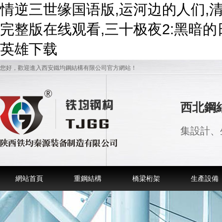
情逆三世缘国语版,运河边的人们,
完整版在线观看,三十极夜2:黑暗的
英雄下载
您好，歡迎進入西安鐵均鋼結構有限公司官方網站！
西北鋼
集設計、
網站首頁
重鋼結構
橋梁桁架
生產設備