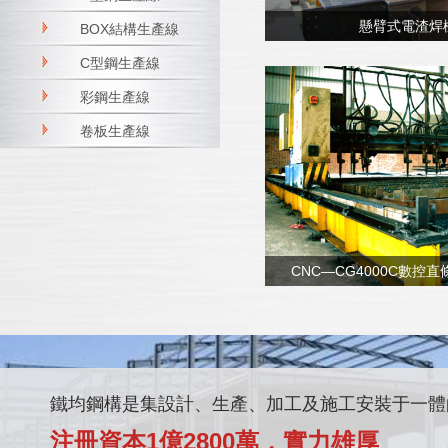
懸臂式電渣焊
BOX結構生產線
C型鋼生產線
彩鋼生產線
卷板生產線
CNC—CG4000C數控
鐵均鋼構是集設計、生產、加工及施工安裝于一體
注冊資本1億2800萬，實力雄厚