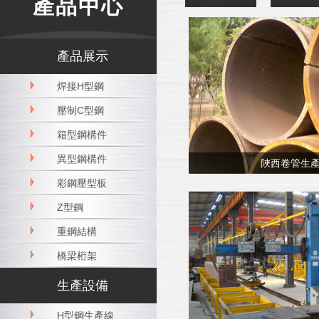
產品中心
業的服務宗旨，以打造高水平、高質量、
高性能的鋼結構產品為企業…
產品展示
焊接H型鋼
壓制C型鋼
箱型鋼構件
異型鋼構件
陜西卷管生
彩鋼壓型板
Z型鋼
重鋼結構
橋梁桁架
生產設備
H型鋼生產線