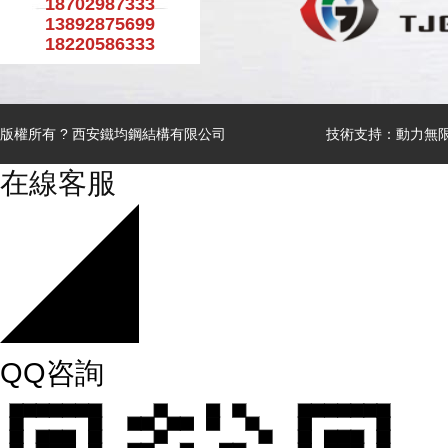
18702987333
廣泛應用于住宅、廠房、橋梁、場館等多
13892875699
個場景。它以鋼材為主要構件，通過…
18220586333
版權所有 ? 西安鐵均鋼結構有限公司
技術支持：
動力無
在線客服
QQ咨詢
榆神清水熱電煤斗項目制