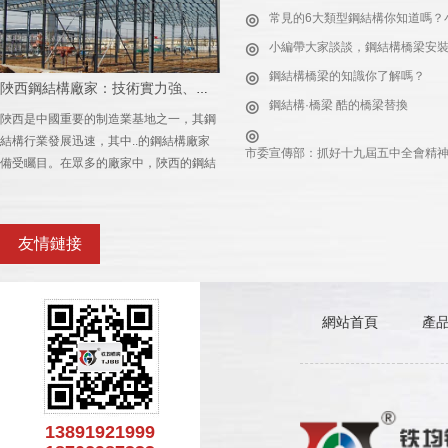
◎
常見的6大類型鋼結構你知道嗎？
◎
小編帶大家談談，鋼結構橋梁安裝
◎
鋼結構橋梁的知識你了解嗎？
陜西鋼結構廠家：技術實力強、質量保障好
◎
鋼結構·橋梁 酷的橋梁替換
陜西是中國重要的制造業基地之一，其鋼
◎
結構行業發展迅速，其中..的鋼結構廠家
市委宣傳部：抓好十九屆五中全會精神
備受矚目。在眾多的廠家中，陜西的鋼結
構廠家技術實力強，質量保障好，…
◎
鋼結構：現代建筑的鋼鐵脊梁
友情鏈接
◎
綠色轉型與市場需求雙輪驅動，
◎
輕鋼別墅比傳統別墅好在哪里？
山陽高新技術產業開發區
◎
存放卷管需要注意的事項
網站首頁
產
◎
“三館合一”項目摘下中國鋼結構金
◎
小編帶大家來了解，直縫鋼管的
鋼結構：現代建筑領域的 實用型建材
◎
鋼結構橋梁對我國橋梁業產生了
在現代建筑工程中，鋼結構憑借獨特的材
13891921999
◎
輕鋼和重鋼有什么區別，建房采
質優勢，成為各類建筑的核心建材之一，