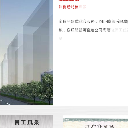
強大的設計實力
的產品品質
精細的成本控制
專業的施工團隊
的售后服務
專業從事鋼結構建筑系統工程設計的技
4.8萬平米現代化工廠，5條生產線，雄
全產業鏈一體化自有鋼構產品，精益成
齊備的國家資質認證，1000家工程經
全程一站式貼心服務，24小時售后服務
專家，提供 適合您的工程方案
實力締造精工品質
控制，造就極富競爭力的產品價格
累，全程嚴格檢驗檢測機制，確保工程
線，客戶問題可直達公司高層
彩色壓型板生
量
員 工 風 采