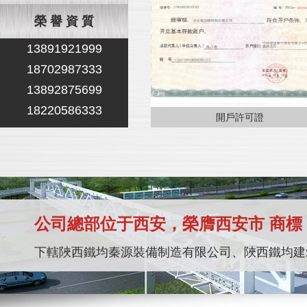
榮 譽 資 質
13891921999
18702987333
13892875699
18220586333
陜西輕重鋼結構施工現場
開戶許可證
公司總部位于西安，榮膺西安市 商標
下轄陜西鐵均秦源裝備制造有限公司、陜西鐵均建
職業健康安 全 管理體系認證
陜西鋼結構施工工藝